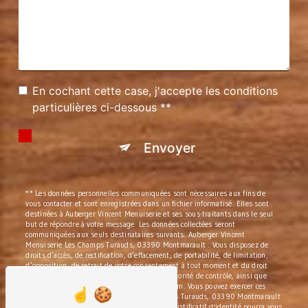
En cochant cette case, j'accepte les conditions
particulières ci-dessous **
Envoyer
** Les données personnelles communiquées sont nécessaires aux fins de
vous contacter et sont enregistrées dans un fichier informatisé. Elles sont
destinées à Auberger Vincent Menuiserie et ses sous-traitants dans le seul
but de répondre à votre message. Les données collectées seront
communiquées aux seuls destinataires suivants: Auberger Vincent
Menuiserie Les Champs Turauds, 03390 Montmarault . Vous disposez de
droits d’accès, de rectification, d’effacement, de portabilité, de limitation,
d’opposition, de retrait de votre consentement à tout moment et du droit
d’introduire une réclamation auprès d’une autorité de contrôle, ainsi que
d’organiser le sort de vos données post-mortem. Vous pouvez exercer ces
droits par voie postale à l'adresse Les Champs Turauds, 03390 Montmarault
ou par courrier électronique à l'adresse . Un justificatif d'identité pourra vous