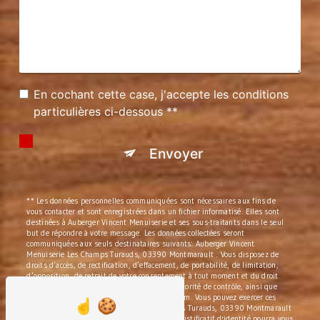
En cochant cette case, j'accepte les conditions
particulières ci-dessous **
Envoyer
** Les données personnelles communiquées sont nécessaires aux fins de
vous contacter et sont enregistrées dans un fichier informatisé. Elles sont
destinées à Auberger Vincent Menuiserie et ses sous-traitants dans le seul
but de répondre à votre message. Les données collectées seront
communiquées aux seuls destinataires suivants: Auberger Vincent
Menuiserie Les Champs Turauds, 03390 Montmarault . Vous disposez de
droits d’accès, de rectification, d’effacement, de portabilité, de limitation,
d’opposition, de retrait de votre consentement à tout moment et du droit
d’introduire une réclamation auprès d’une autorité de contrôle, ainsi que
d’organiser le sort de vos données post-mortem. Vous pouvez exercer ces
droits par voie postale à l'adresse Les Champs Turauds, 03390 Montmarault
ou par courrier électronique à l'adresse . Un justificatif d'identité pourra vous