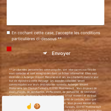
En cochant cette case, j'accepte les conditions
particulières ci-dessous **
Envoyer
** Les données personnelles communiquées sont nécessaires aux fins de
vous contacter et sont enregistrées dans un fichier informatisé. Elles sont
destinées à Auberger Vincent Menuiserie et ses sous-traitants dans le seul
but de répondre à votre message. Les données collectées seront
communiquées aux seuls destinataires suivants: Auberger Vincent
Menuiserie Les Champs Turauds, 03390 Montmarault . Vous disposez de
droits d’accès, de rectification, d’effacement, de portabilité, de limitation,
d’opposition, de retrait de votre consentement à tout moment et du droit
d’introduire une réclamation auprès d’une autorité de contrôle, ainsi que
d’organiser le sort de vos données post-mortem. Vous pouvez exercer ces
droits par voie postale à l'adresse Les Champs Turauds, 03390 Montmarault
ou par courrier électronique à l'adresse . Un justificatif d'identité pourra vous