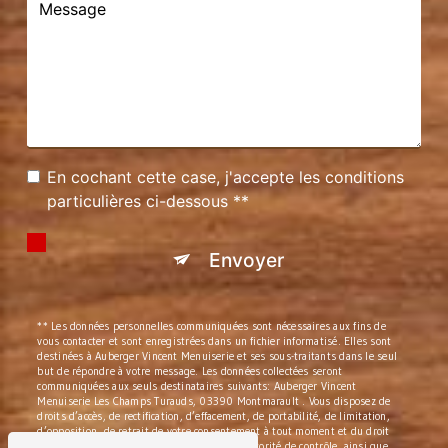
En cochant cette case, j'accepte les conditions
particulières ci-dessous **
Envoyer
** Les données personnelles communiquées sont nécessaires aux fins de
vous contacter et sont enregistrées dans un fichier informatisé. Elles sont
destinées à Auberger Vincent Menuiserie et ses sous-traitants dans le seul
but de répondre à votre message. Les données collectées seront
communiquées aux seuls destinataires suivants: Auberger Vincent
Menuiserie Les Champs Turauds, 03390 Montmarault . Vous disposez de
droits d’accès, de rectification, d’effacement, de portabilité, de limitation,
d’opposition, de retrait de votre consentement à tout moment et du droit
d’introduire une réclamation auprès d’une autorité de contrôle, ainsi que