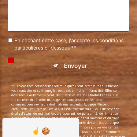
En cochant cette case, j'accepte les conditions
particulières ci-dessous **
Envoyer
** Les données personnelles communiquées sont nécessaires aux fins de
vous contacter et sont enregistrées dans un fichier informatisé. Elles sont
destinées à Auberger Vincent Menuiserie et ses sous-traitants dans le seul
but de répondre à votre message. Les données collectées seront
communiquées aux seuls destinataires suivants: Auberger Vincent
Menuiserie Les Champs Turauds, 03390 Montmarault . Vous disposez de
droits d’accès, de rectification, d’effacement, de portabilité, de limitation,
d’opposition, de retrait de votre consentement à tout moment et du droit
d’introduire une réclamation auprès d’une autorité de contrôle, ainsi que
d’organiser le sort de vos données post-mortem. Vous pouvez exercer ces
droits par voie postale à l'adresse Les Champs Turauds, 03390 Montmarault
ou par courrier électronique à l'adresse . Un justificatif d'identité pourra vous