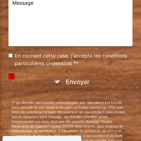
En cochant cette case, j'accepte les conditions
particulières ci-dessous **
Envoyer
** Les données personnelles communiquées sont nécessaires aux fins de
vous contacter et sont enregistrées dans un fichier informatisé. Elles sont
destinées à Auberger Vincent Menuiserie et ses sous-traitants dans le seul
but de répondre à votre message. Les données collectées seront
communiquées aux seuls destinataires suivants: Auberger Vincent
Menuiserie Les Champs Turauds, 03390 Montmarault . Vous disposez de
droits d’accès, de rectification, d’effacement, de portabilité, de limitation,
d’opposition, de retrait de votre consentement à tout moment et du droit
d’introduire une réclamation auprès d’une autorité de contrôle, ainsi que